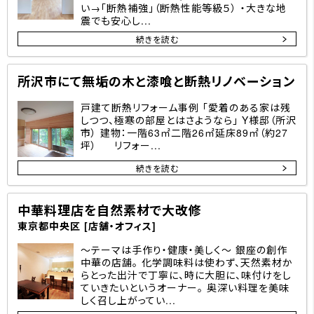
い→「断熱補強」（断熱性能等級５） ・大きな地
震でも安心し...
続きを読む
所沢市にて無垢の木と漆喰と断熱リノベーション
戸建て断熱リフォーム事例 「愛着のある家は残
しつつ、極寒の部屋とはさようなら」 Y様邸（所沢
市） 建物：一階63㎡二階26㎡延床89㎡（約27
坪） リフォー...
続きを読む
中華料理店を自然素材で大改修
東京都中央区 [店舗・オフィス]
～テーマは手作り・健康・美しく～ 銀座の創作
中華の店舗。 化学調味料は使わず、天然素材か
らとった出汁で丁寧に、時に大胆に、味付けをし
ていきたいというオーナー。 奥深い料理を美味
しく召し上がってい...