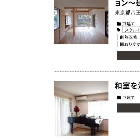
ョン～
東京都八王
戸建て
スケル
断熱改修
間取り変
和室を
戸建て