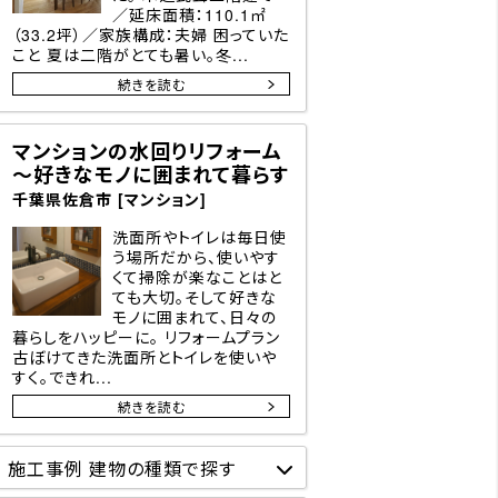
／延床面積：110.1㎡
（33.2坪）／家族構成：夫婦 困っていた
こと 夏は二階がとても暑い。冬...
続きを読む
マンションの水回りリフォーム
～好きなモノに囲まれて暮らす
千葉県佐倉市 [マンション]
洗面所やトイレは毎日使
う場所だから、使いやす
くて掃除が楽なことはと
ても大切。そして好きな
モノに囲まれて、日々の
暮らしをハッピーに。 リフォームプラン
古ぼけてきた洗面所とトイレを使いや
すく。できれ...
続きを読む
施工事例 建物の種類で探す