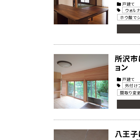
戸建て
ウォルナ
ホウ酸で
所沢市
ョン
戸建て
外付け
間取り変
八王子