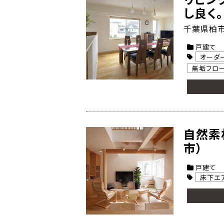
し良く。
千葉県柏市
戸建て
オーダ
無垢フロ
自然素
市）
戸建て
床下エ