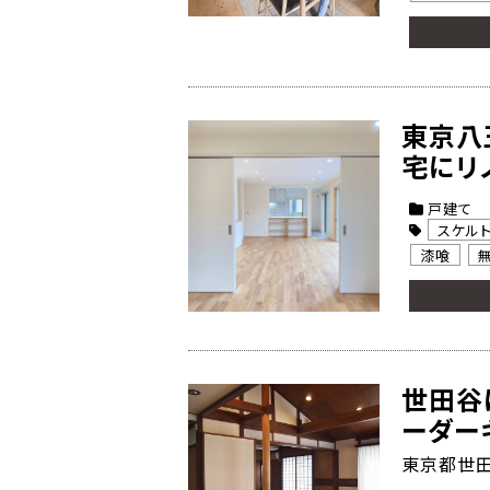
東京八
宅にリ
戸建て
スケル
漆喰
世田谷
ーダー
東京都世田