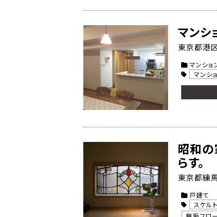
マンシ
東京都港区 
マンショ
マンシ
昭和の
らす。
東京都練馬
戸建て
スケル
無垢フロ