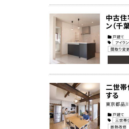
中古住
ン（千
戸建て
アイラ
間取り変
二世帯
する
東京都品川
戸建て
三世帯
断熱改修