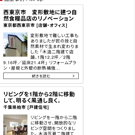
西東京市 変形敷地に建つ自
然食糧品店のリノベーション
東京都西東京市 [店舗・オフィス]
変形敷地で難しい工事も
ありましたが匠の技と自
然素材で生まれ変わりま
した 「木造二階建て店
舗、1階12.2坪／2階
9.16坪／延床21.4坪」 リフォームプラ
ン ・屋根と外壁の断熱補強...
続きを読む
リビングを1階から2階に移動
して、明るく風通し良く。
千葉県柏市 [戸建住宅]
リビングを一階から二階
に移動させ、開放的なリ
ビング空間をつくりまし
た。 木造瓦葺二階建て