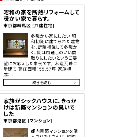
昭和の家を断熱リフォームして
暖かい家で暮らす。
東京都練馬区 [戸建住宅]
冬暖かい家にしたい 昭
和初期に建てられた建物
を、断熱補強して冬暖か
く、夏は風通しのいい間
取りにしたいというご要
望にお応えした事例です。 木造瓦葺二
階建て 延床面積：55.57坪 家族構
成：...
続きを読む
家族がシックハウスに。きっか
けは新築マンションの臭いで
した
東京都港区 [マンション]
都内新築マンションを購
入されたTさんは、契約